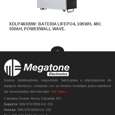
XDLP48300W: BATERIA LIFEPO4, 10KWH, 48V,
300AH, POWERWALL WAVE.
Somos distribuidores, mayoristas, fabricantes e importadores de
equipos eléctricos, contando con un diverso inventario para satisfacer
las necesidades del mercado.
Ver más...
Carretera Duarte, Moca; Espaillat. RD
Soporte:
809-578-5556 Ext. 215
Ventas:
809-578-5556 Ext. 215