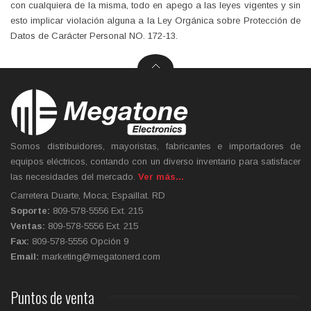
con cualquiera de la misma, todo en apego a las leyes vigentes y sin
esto implicar violación alguna a la Ley Orgánica sobre Protección de
Datos de Carácter Personal NO. 172-13.
Somos distribuidores, mayoristas, fabricantes e importadores de
equipos eléctricos, contando con un diverso inventario para satisfacer
las necesidades del mercado.
Ver más...
Carretera Duarte, Moca; Espaillat. RD
Soporte:
809-578-5556 Ext. 215
Ventas:
809-578-5556 Ext. 215
Fax:
809-578-5556 Opción 9
Email:
marketing@megatonerd.com
Puntos de venta