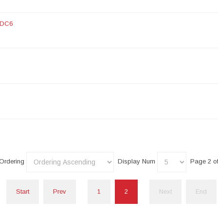
LDC6
Ordering
Display Num
Page 2 of
Start
Prev
1
2
Next
End