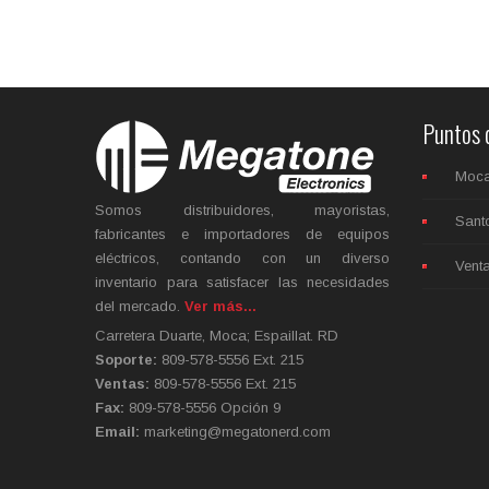
Puntos 
Moc
Somos distribuidores, mayoristas,
Sant
fabricantes e importadores de equipos
eléctricos, contando con un diverso
Vent
inventario para satisfacer las necesidades
del mercado.
Ver más...
Carretera Duarte, Moca; Espaillat. RD
Soporte:
809-578-5556 Ext. 215
Ventas:
809-578-5556 Ext. 215
Fax:
809-578-5556 Opción 9
Email:
marketing@megatonerd.com