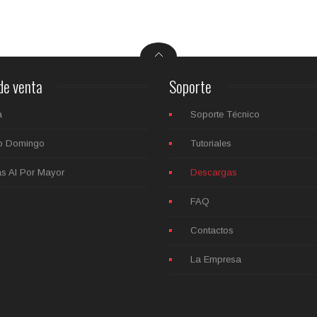
de venta
Soporte
a
Soporte Técnico
o Domingo
Tutoriales
as Al Por Mayor
Descargas
FAQ
Contactos
La Empresa